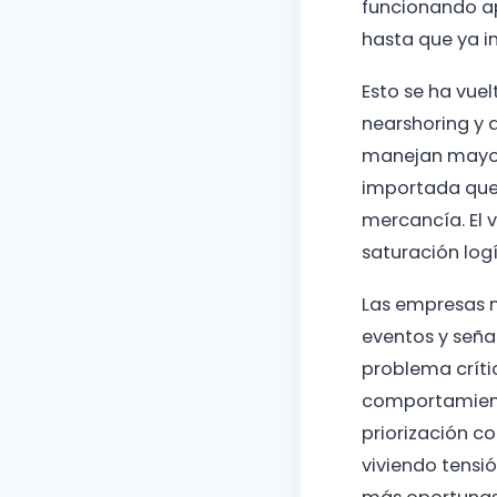
funcionando ap
hasta que ya i
Esto se ha vue
nearshoring y
manejan mayor
importada que 
mercancía. El 
saturación logí
Las empresas m
eventos y seña
problema críti
comportamiento
priorización c
viviendo tensi