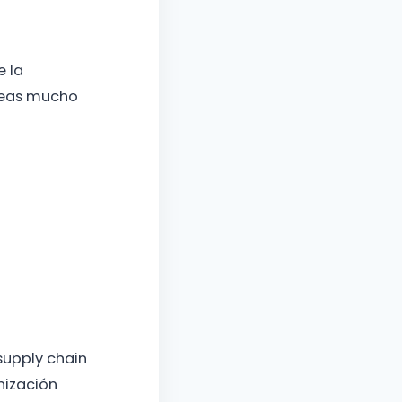
 la
áreas mucho
supply chain
nización