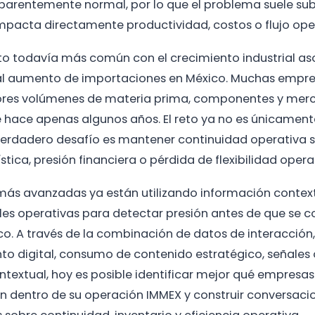
arentemente normal, por lo que el problema suele su
mpacta directamente productividad, costos o flujo ope
lto todavía más común con el crecimiento industrial as
 al aumento de importaciones en México. Muchas empr
es volúmenes de materia prima, componentes y mer
hace apenas algunos años. El reto ya no es únicamen
verdadero desafío es mantener continuidad operativa s
stica, presión financiera o pérdida de flexibilidad opera
ás avanzadas ya están utilizando información contextu
les operativas para detectar presión antes de que se c
co. A través de la combinación de datos de interacción,
 digital, consumo de contenido estratégico, señales 
ontextual, hoy es posible identificar mejor qué empresas
ón dentro de su operación IMMEX y construir conversac