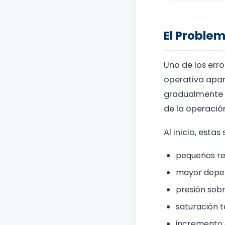
El Proble
Uno de los err
operativa apar
gradualmente 
de la operació
Al inicio, est
pequeños re
mayor depen
presión sobr
saturación 
incremento e