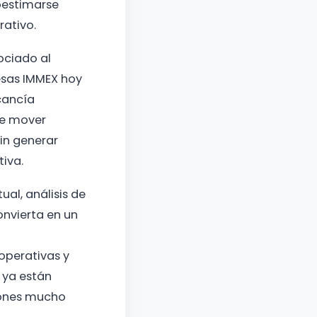
bestimarse
rativo.
ociado al
esas IMMEX hoy
cancía
te mover
in generar
tiva.
al, análisis de
onvierta en un
operativas y
 ya están
iones mucho