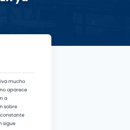
tiva mucho
s no aparece
n a
ón sobre
n constante
n sigue