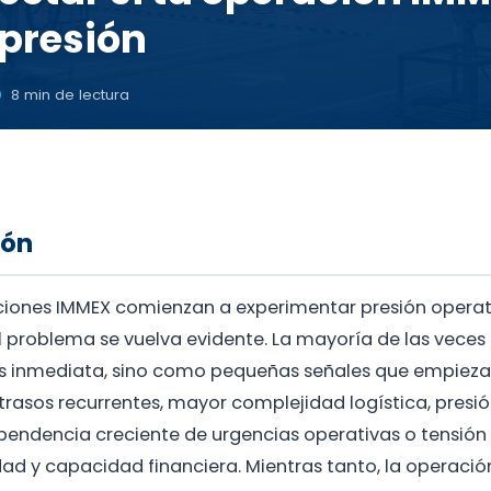
 presión
8 min de lectura
ión
iones IMMEX comienzan a experimentar presión opera
l problema se vuelva evidente. La mayoría de las vece
is inmediata, sino como pequeñas señales que empieza
trasos recurrentes, mayor complejidad logística, presi
ependencia creciente de urgencias operativas o tensió
dad y capacidad financiera. Mientras tanto, la operació