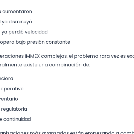
ya aumentaron
ad ya disminuyó
 ya perdió velocidad
 opera bajo presión constante
raciones IMMEX complejas, el problema rara vez es e
eralmente existe una combinación de:
nciera
 operativo
ventario
 regulatoria
e continuidad
organizaciones más avanzadas están empezando a cambi