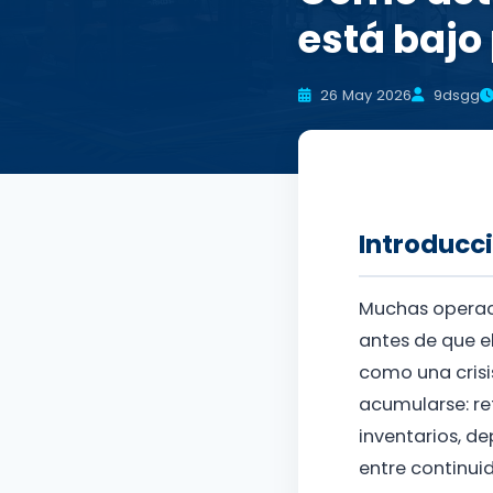
está bajo
26 May 2026
9dsgg
Introducc
Muchas operac
antes de que e
como una cris
acumularse: re
inventarios, d
entre continui