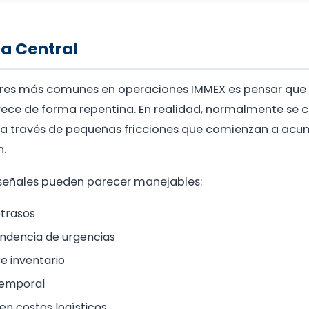
ma Central
ores más comunes en operaciones IMMEX es pensar que 
ece de forma repentina. En realidad, normalmente se 
a través de pequeñas fricciones que comienzan a acu
n.
as señales pueden parecer manejables:
trasos
dencia de urgencias
e inventario
temporal
n costos logísticos