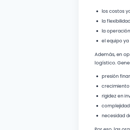
los costos 
la flexibilid
la operación
el equipo ya
Además, en ope
logístico. Gen
presión fina
crecimiento
rigidez en in
complejidad
necesidad d
Por eso, las 